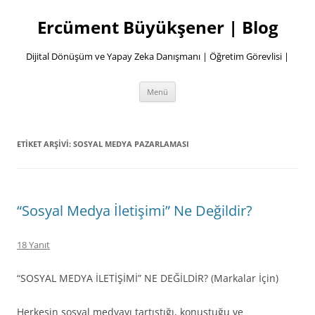
İçeriğe
atla
Ercüment Büyükşener | Blog
Dijital Dönüşüm ve Yapay Zeka Danışmanı | Öğretim Görevlisi |
Menü
ETIKET ARŞIVI:
SOSYAL MEDYA PAZARLAMASI
“Sosyal Medya İletişimi” Ne Değildir?
18 Yanıt
“SOSYAL MEDYA İLETİŞİMİ” NE DEĞİLDİR? (Markalar İçin)
Herkesin sosyal medyayı tartıştığı, konuştuğu ve