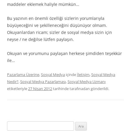
maddeler eklemek haliyle mümkün…
Bu yazının en önemli özelliği sizlerin yorumlarıyla
büyüyeceğini ve şekilleneceğini düşünüyor olmam.
Okuyanlardan ricam; sizler de sosyal medya sizin için
neyse / ne değilse lütfen paylaşın.
Okuyan ve yorumunu paylaşan herkese şimdiden teşekkür
ile…
Pazarlama Üzerine
,
Sosyal Medya
içinde
İletişim
,
Sosyal Medya
Nedir?
,
Sosyal Medya Pazarlaması
,
Sosyal Medya Uzmanı
etiketleriyle
27 Nisan 2012
tarihinde
tarafınadan gönderildi.
Arama: