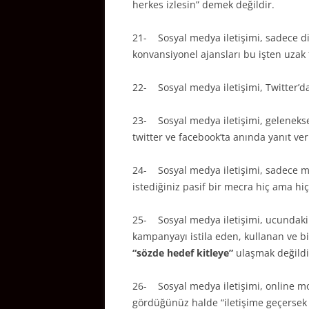
herkes izlesin” demek değildir.
21- Sosyal medya iletişimi, sadece diji
konvansiyonel ajansları bu işten uzak
22- Sosyal medya iletişimi, Twitter’da
23- Sosyal medya iletişimi, geleneks
twitter ve facebook’ta anında yanıt ve
24- Sosyal medya iletişimi, sadece m
istediğiniz pasif bir mecra hiç ama hiç
25- Sosyal medya iletişimi, ucundaki
kampanyayı istila eden, kullanan ve b
“sözde hedef kitleye”
ulaşmak değildi
26- Sosyal medya iletişimi, online mon
gördüğünüz halde “iletişime geçersek 