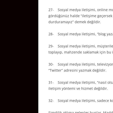
27- Sosyal medya iletişimi, online mon
gördüğünüz halde “iletişime geçersek t
durduramayız” demek değildir.
28- Sosyal medya iletişimi, “blog yaza
29- Sosyal medya iletişimi, müşterile
toplayıp, mahzende saklamak için bu i
30- Sosyal medya iletişimi, televizy
“Twitter” adresini yazmak değildir.
31- Sosyal medya iletişimi, “nasıl ols
iletişim yöntemi ve hizmet değildir.
32- Sosyal medya iletişimi, sadece k
Şimdilik aklıma gelenler bunlar. Madd