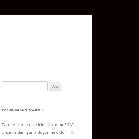
Arama:
YAZDIĞIM SON YAZILAR…
Facebook markalar için bitiyor mu? 7 Yıl
önce ne demiştim? Bugün ne oldu?
04