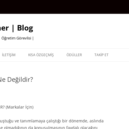
er | Blog
 Öğretim Görevlisi |
İLETİŞİM
KISA ÖZGEÇMİŞ
ÖDÜLLER
TAKİP ET
Ne Değildir?
? (Markalar İçin)
onuştuğu ve tanımlamaya çalıştığı bir dönemde, aslında
 olmadığının da konuşulmasının faydalı olacağını