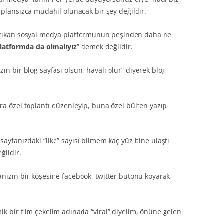
 plansızca müdahil olunacak bir şey değildir.
i çıkan sosyal medya platformunun peşinden daha ne
platformda da olmalıyız
” demek değildir.
n bir blog sayfası olsun, havalı olur” diyerek blog
ra özel toplantı düzenleyip, buna özel bülten yazıp
ayfanızdaki “like” sayısı bilmem kaç yüz bine ulaştı
ğildir.
nızın bir köşesine facebook, twitter butonu koyarak
k bir film çekelim adınada “viral” diyelim, önüne gelen