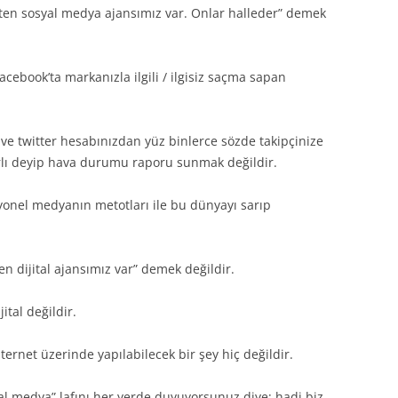
ten sosyal medya ajansımız var. Onlar halleder” demek
ebook’ta markanızla ilgili / ilgisiz saçma sapan
e twitter hesabınızdan yüz binlerce sözde takipçinize
lı deyip hava durumu raporu sunmak değildir.
yonel medyanın metotları ile bu dünyayı sarıp
n dijital ajansımız var” demek değildir.
ital değildir.
ernet üzerinde yapılabilecek bir şey hiç değildir.
yal medya” lafını her yerde duyuyorsunuz diye; hadi biz