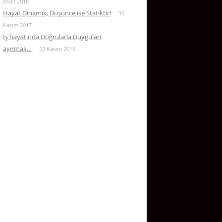
Mart 2018
Hayat Dinamik, Düşünce ise Statiktir!
30
Kasım 2017
İş hayatında Doğrularla Duyguları
ayırmak…
22 Kasım 2016