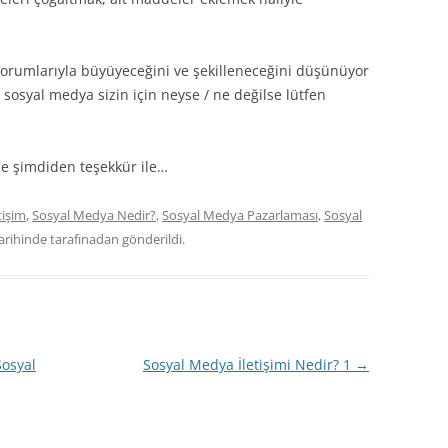
 yorumlarıyla büyüyeceğini ve şekilleneceğini düşünüyor
sosyal medya sizin için neyse / ne değilse lütfen
 şimdiden teşekkür ile…
tişim
,
Sosyal Medya Nedir?
,
Sosyal Medya Pazarlaması
,
Sosyal
arihinde
tarafınadan gönderildi.
Sosyal
Sosyal Medya İletişimi Nedir? 1
→