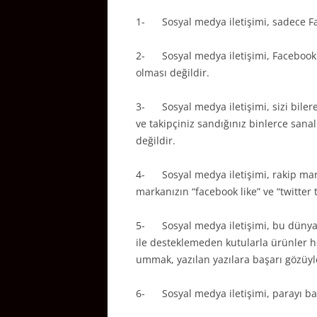
1- Sosyal medya iletişimi, sadece Fa
2- Sosyal medya iletişimi, Facebook 
olması değildir.
3- Sosyal medya iletişimi, sizi bile
ve takipçiniz sandığınız binlerce sanal
değildir.
4- Sosyal medya iletişimi, rakip marka
markanızın “facebook like” ve “twitter t
5- Sosyal medya iletişimi, bu dünyanı
ile desteklemeden kutularla ürünler h
ummak, yazılan yazılara başarı gözüyl
6- Sosyal medya iletişimi, parayı bast