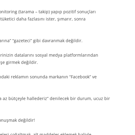
itoring (tarama – takip) yapıp pozitif sonuçları
üketici daha fazlasını ister, şımarır, sonra
rına” “gazeteci” gibi davranmak değildir.
rinizin datalarını sosyal medya platformlarından
şe girmek değildir.
ondaki reklamın sonunda markanın “Facebook” ve
a az bütçeyle hallederiz” denilecek bir durum, ucuz bir
onuşmak değildir!
eleri çoğaltmak, alt maddeler eklemek haliyle