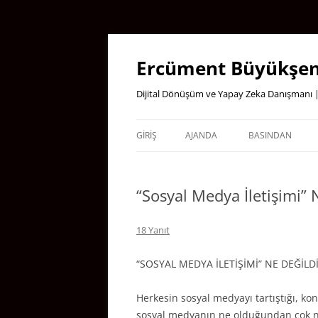
İçeriğe
atla
Ercüment Büyükşen
Dijital Dönüşüm ve Yapay Zeka Danışmanı |
GIRIŞ
AJANDA
BASINDAN
“Sosyal Medya İletişimi” 
18 Yanıt
“SOSYAL MEDYA İLETİŞİMİ” NE DEĞİLDİR
Herkesin sosyal medyayı tartıştığı, k
sosyal medyanın ne olduğundan çok ne