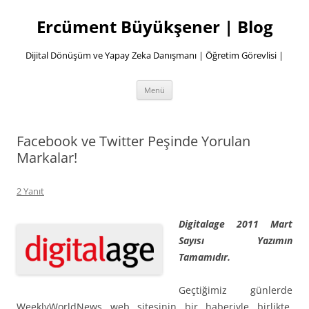
İçeriğe
atla
Ercüment Büyükşener | Blog
Dijital Dönüşüm ve Yapay Zeka Danışmanı | Öğretim Görevlisi |
Menü
Facebook ve Twitter Peşinde Yorulan
Markalar!
2 Yanıt
Digitalage 2011 Mart
Sayısı Yazımın
Tamamıdır.
Geçtiğimiz günlerde
WeeklyWorldNews web sitesinin bir haberiyle birlikte,