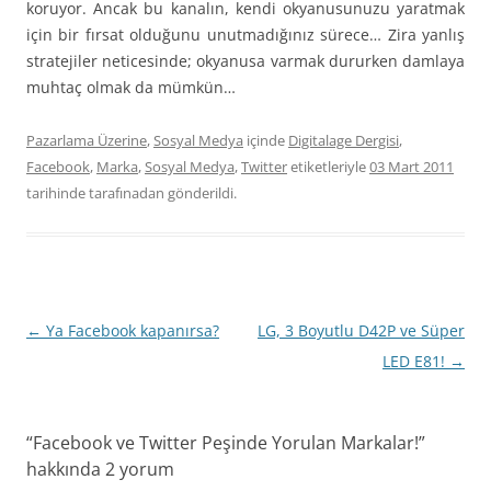
koruyor. Ancak bu kanalın, kendi okyanusunuzu yaratmak
için bir fırsat olduğunu unutmadığınız sürece… Zira yanlış
stratejiler neticesinde; okyanusa varmak dururken damlaya
muhtaç olmak da mümkün…
Pazarlama Üzerine
,
Sosyal Medya
içinde
Digitalage Dergisi
,
Facebook
,
Marka
,
Sosyal Medya
,
Twitter
etiketleriyle
03 Mart 2011
tarihinde
tarafınadan gönderildi.
Yazı
←
Ya Facebook kapanırsa?
LG, 3 Boyutlu D42P ve Süper
dolaşımı
LED E81!
→
“
Facebook ve Twitter Peşinde Yorulan Markalar!
”
hakkında 2 yorum