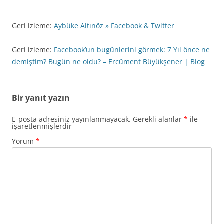
Geri izleme:
Aybüke Altınöz » Facebook & Twitter
Geri izleme:
Facebook’un bugünlerini görmek: 7 Yıl önce ne
demiştim? Bugün ne oldu? – Ercüment Büyükşener | Blog
Bir yanıt yazın
E-posta adresiniz yayınlanmayacak.
Gerekli alanlar
*
ile
işaretlenmişlerdir
Yorum
*