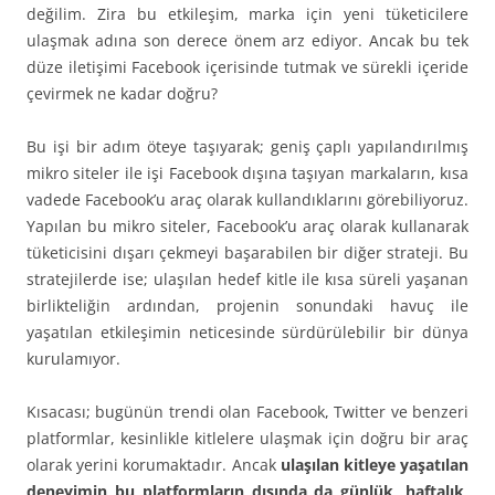
değilim. Zira bu etkileşim, marka için yeni tüketicilere
ulaşmak adına son derece önem arz ediyor. Ancak bu tek
düze iletişimi Facebook içerisinde tutmak ve sürekli içeride
çevirmek ne kadar doğru?
Bu işi bir adım öteye taşıyarak; geniş çaplı yapılandırılmış
mikro siteler ile işi Facebook dışına taşıyan markaların, kısa
vadede Facebook’u araç olarak kullandıklarını görebiliyoruz.
Yapılan bu mikro siteler, Facebook’u araç olarak kullanarak
tüketicisini dışarı çekmeyi başarabilen bir diğer strateji. Bu
stratejilerde ise; ulaşılan hedef kitle ile kısa süreli yaşanan
birlikteliğin ardından, projenin sonundaki havuç ile
yaşatılan etkileşimin neticesinde sürdürülebilir bir dünya
kurulamıyor.
Kısacası; bugünün trendi olan Facebook, Twitter ve benzeri
platformlar, kesinlikle kitlelere ulaşmak için doğru bir araç
olarak yerini korumaktadır. Ancak
ulaşılan kitleye yaşatılan
deneyimin bu platformların dışında da günlük, haftalık,