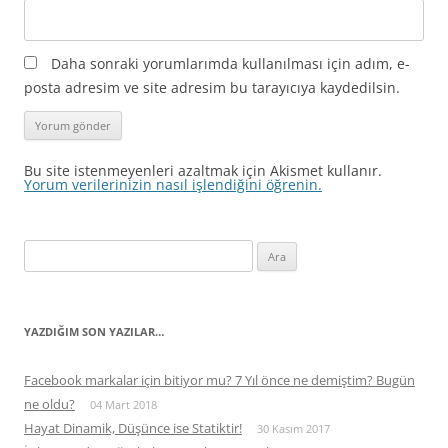
Daha sonraki yorumlarımda kullanılması için adım, e-
posta adresim ve site adresim bu tarayıcıya kaydedilsin.
Bu site istenmeyenleri azaltmak için Akismet kullanır.
Yorum verilerinizin nasıl işlendiğini öğrenin.
Arama:
YAZDIĞIM SON YAZILAR…
Facebook markalar için bitiyor mu? 7 Yıl önce ne demiştim? Bugün
ne oldu?
04 Mart 2018
Hayat Dinamik, Düşünce ise Statiktir!
30 Kasım 2017