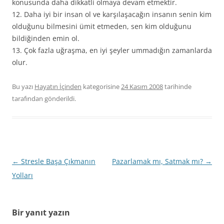
konusunda daha dikkatli olmaya devam etmektir.
12. Daha iyi bir insan ol ve karşılaşacağın insanın senin kim
olduğunu bilmesini ümit etmeden, sen kim olduğunu
bildiğinden emin ol.
13. Çok fazla uğraşma, en iyi şeyler ummadığın zamanlarda
olur.
Bu yazı
Hayatın İçinden
kategorisine
24 Kasım 2008
tarihinde
tarafından gönderildi.
Yazı
←
Stresle Başa Çıkmanın
Pazarlamak mı, Satmak mı?
→
dolaşımı
Yolları
Bir yanıt yazın