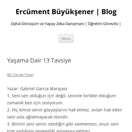
İçeriğe
atla
Ercüment Büyükşener | Blog
Dijital Dönüşüm ve Yapay Zeka Danışmanı | Öğretim Görevlisi |
Menü
Yaşama Dair 13 Tavsiye
Bir Cevap Yazın
Yazar: Gabriel Garcia Marquez
1. Seni sen olduğun için değil, seninle birlikte olduğum
zamanki ben için seviyorum.
2. Hiç kimse senin gözyaşlarını hak etmez, onları hak eden
seni asla ağlatmayacak olandır.
3. Birinin seni senin istediğin gibi sevmemesi, onun seni
tüm varlığıyla sevmediği anlamına gelmez.