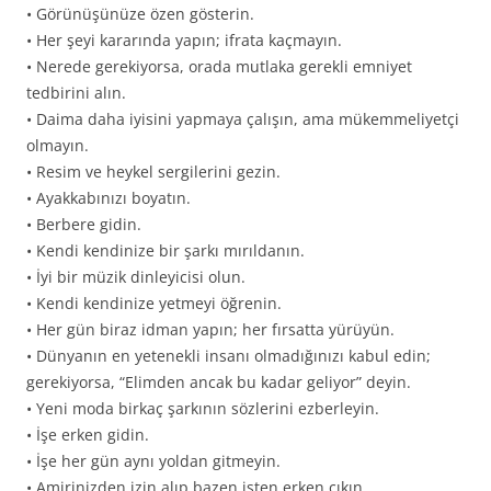
• Görünüşünüze özen gösterin.
• Her şeyi kararında yapın; ifrata kaçmayın.
• Nerede gerekiyorsa, orada mutlaka gerekli emniyet
tedbirini alın.
• Daima daha iyisini yapmaya çalışın, ama mükemmeliyetçi
olmayın.
• Resim ve heykel sergilerini gezin.
• Ayakkabınızı boyatın.
• Berbere gidin.
• Kendi kendinize bir şarkı mırıldanın.
• İyi bir müzik dinleyicisi olun.
• Kendi kendinize yetmeyi öğrenin.
• Her gün biraz idman yapın; her fırsatta yürüyün.
• Dünyanın en yetenekli insanı olmadığınızı kabul edin;
gerekiyorsa, “Elimden ancak bu kadar geliyor” deyin.
• Yeni moda birkaç şarkının sözlerini ezberleyin.
• İşe erken gidin.
• İşe her gün aynı yoldan gitmeyin.
• Amirinizden izin alıp bazen işten erken çıkın.