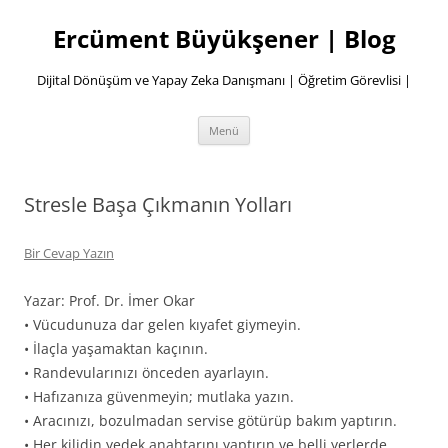
İçeriğe
atla
Ercüment Büyükşener | Blog
Dijital Dönüşüm ve Yapay Zeka Danışmanı | Öğretim Görevlisi |
Menü
Stresle Başa Çıkmanın Yolları
Bir Cevap Yazın
Yazar: Prof. Dr. İmer Okar
• Vücudunuza dar gelen kıyafet giymeyin.
• İlaçla yaşamaktan kaçının.
• Randevularınızı önceden ayarlayın.
• Hafızanıza güvenmeyin; mutlaka yazın.
• Aracınızı, bozulmadan servise götürüp bakım yaptırın.
• Her kilidin yedek anahtarını yaptırın ve belli yerlerde