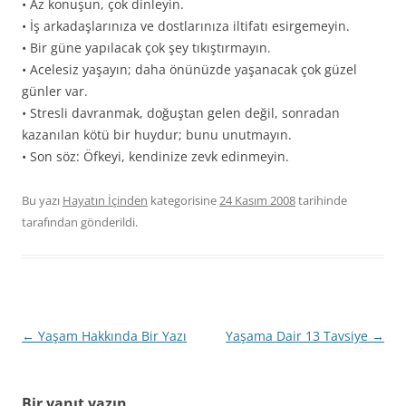
• Az konuşun, çok dinleyin.
• İş arkadaşlarınıza ve dostlarınıza iltifatı esirgemeyin.
• Bir güne yapılacak çok şey tıkıştırmayın.
• Acelesiz yaşayın; daha önünüzde yaşanacak çok güzel
günler var.
• Stresli davranmak, doğuştan gelen değil, sonradan
kazanılan kötü bir huydur; bunu unutmayın.
• Son söz: Öfkeyi, kendinize zevk edinmeyin.
Bu yazı
Hayatın İçinden
kategorisine
24 Kasım 2008
tarihinde
tarafından gönderildi.
Yazı
←
Yaşam Hakkında Bir Yazı
Yaşama Dair 13 Tavsiye
→
dolaşımı
Bir yanıt yazın