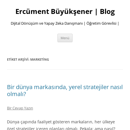
İçeriğe
atla
Ercüment Büyükşener | Blog
Dijital Dönüşüm ve Yapay Zeka Danışmanı | Öğretim Görevlisi |
Menü
ETIKET ARŞIVI:
MARKETING
Bir dünya markasında, yerel stratejiler nasıl
olmalı?
Bir Cevap Yazın
Dünya çapında faaliyet gösteren markaların, her ülkeye
özel stratejiler içeren planları olmalı. Pekala; ama nasıl?