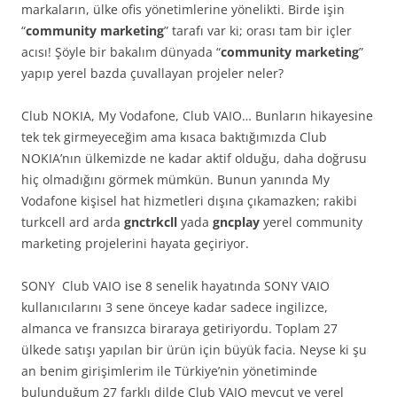
markaların, ülke ofis yönetimlerine yönelikti. Birde işin
“
community marketing
” tarafı var ki; orası tam bir içler
acısı! Şöyle bir bakalım dünyada “
community marketing
”
yapıp yerel bazda çuvallayan projeler neler?
Club NOKIA, My Vodafone, Club VAIO… Bunların hikayesine
tek tek girmeyeceğim ama kısaca baktığımızda Club
NOKIA’nın ülkemizde ne kadar aktif olduğu, daha doğrusu
hiç olmadığını görmek mümkün. Bunun yanında My
Vodafone kişisel hat hizmetleri dışına çıkamazken; rakibi
turkcell ard arda
gnctrkcll
yada
gncplay
yerel community
marketing projelerini hayata geçiriyor.
SONY Club VAIO ise 8 senelik hayatında SONY VAIO
kullanıcılarını 3 sene önceye kadar sadece ingilizce,
almanca ve fransızca biraraya getiriyordu. Toplam 27
ülkede satışı yapılan bir ürün için büyük facia. Neyse ki şu
an benim girişimlerim ile Türkiye’nin yönetiminde
bulunduğum 27 farklı dilde Club VAIO mevcut ve yerel