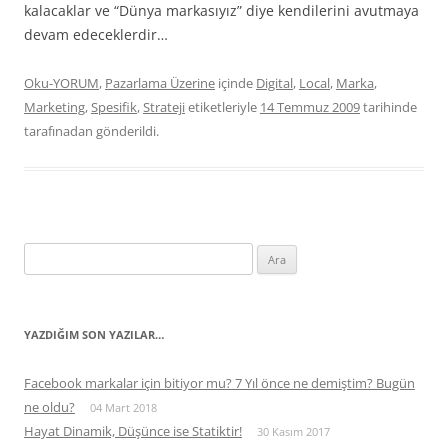
kalacaklar ve “Dünya markasıyız” diye kendilerini avutmaya
devam edeceklerdir…
Oku-YORUM
,
Pazarlama Üzerine
içinde
Digital
,
Local
,
Marka
,
Marketing
,
Spesifik
,
Strateji
etiketleriyle
14 Temmuz 2009
tarihinde
tarafınadan gönderildi.
Arama:
YAZDIĞIM SON YAZILAR…
Facebook markalar için bitiyor mu? 7 Yıl önce ne demiştim? Bugün
ne oldu?
04 Mart 2018
Hayat Dinamik, Düşünce ise Statiktir!
30 Kasım 2017