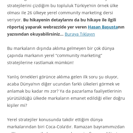
stratejilerini çizdiğim bu topluluk Türkiye’nin örnek ülke
olması ile 26 ülkeye yerel community marketing dersi
veriyor.
Bu hikayenin detaylarını da bu hikaye ile ilgili
röportaj yaparak webrazzide yer veren
Hasan Başusta
nın
yazısından okuyabilirsiniz…
Buraya Tıklayın
Bu markaların dışında aklıma gelmeyen bir çok dünya
çapında markanın yerel “community marketing”
stratejilerine rastlamak mümkün!
Yanlış örnekleri görünce aklıma gelen ilk soru şu oluyor,
acaba Dünya’nın diğer ucundan farklı ülkeleri görmek ve
anlamak bu kadar mı zor? Ya da pazarlama faaliyetlerinin
yürütüldüğü ülkede markaların emanet edildiği eller doğru
kişiler mi?
Yerel stratejiler konusunda takdir ettiğim dünya
markalarından biri Coca-Cola’dır. Ramazan bayramımızdan