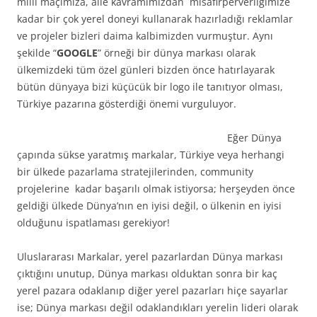
milli maçımıza, aile kavramımızdan misafirperverliğimize
kadar bir çok yerel doneyi kullanarak hazırladığı reklamlar
ve projeler bizleri daima kalbimizden vurmuştur. Aynı
şekilde “
GOOGLE
” örneği bir dünya markası olarak
ülkemizdeki tüm özel günleri bizden önce hatırlayarak
bütün dünyaya bizi küçücük bir logo ile tanıtıyor olması,
Türkiye pazarına gösterdiği önemi vurguluyor.
Eğer Dünya
çapında sükse yaratmış markalar, Türkiye veya herhangi
bir ülkede pazarlama stratejilerinden, community
projelerine kadar başarılı olmak istiyorsa; herşeyden önce
geldiği ülkede Dünya’nın en iyisi değil, o ülkenin en iyisi
olduğunu ispatlaması gerekiyor!
Uluslararası Markalar, yerel pazarlardan Dünya markası
çıktığını unutup, Dünya markası olduktan sonra bir kaç
yerel pazara odaklanıp diğer yerel pazarları hiçe sayarlar
ise; Dünya markası değil odaklandıkları yerelin lideri olarak