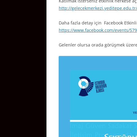
Katılmak isterseniz etkinlik herkese aç
http://gelecekmerkezi.yeditepe.edu.tr
Daha fazla detay için Facebook Etkinlik
https://www.facebook.com/events/57
Gelenler olursa orada görüşmek üzer