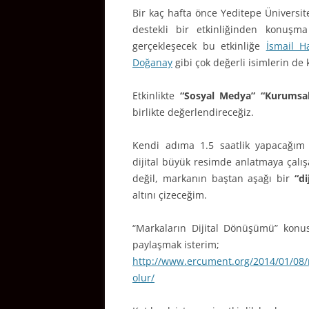
Bir kaç hafta önce Yeditepe Üniversit
destekli bir etkinliğinden konuşm
gerçekleşecek bu etkinliğe
İsmail H
Doğanay
gibi çok değerli isimlerin de
Etkinlikte
“Sosyal Medya” “Kurumsal
birlikte değerlendireceğiz.
Kendi adıma 1.5 saatlik yapacağı
dijital büyük resimde anlatmaya çalış
değil, markanın baştan aşağı bir
“d
altını çizeceğim.
“Markaların Dijital Dönüşümü” kon
paylaşmak isterim;
http://www.ercument.org/2014/01/08/ma
olur/