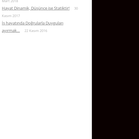
Mart 2018
Hayat Dinamik, Düşünce ise Statiktir!
30
Kasım 2017
İş hayatında Doğrularla Duyguları
ayırmak…
22 Kasım 2016