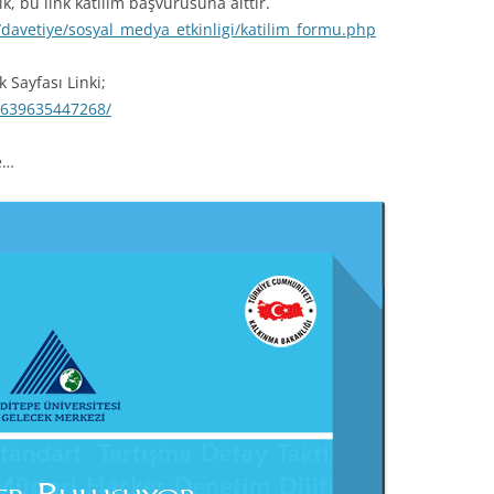
ık, bu link katılım başvurusuna aittir.
/davetiye/sosyal_medya_etkinligi/katilim_formu.php
 Sayfası Linki;
9639635447268/
e…