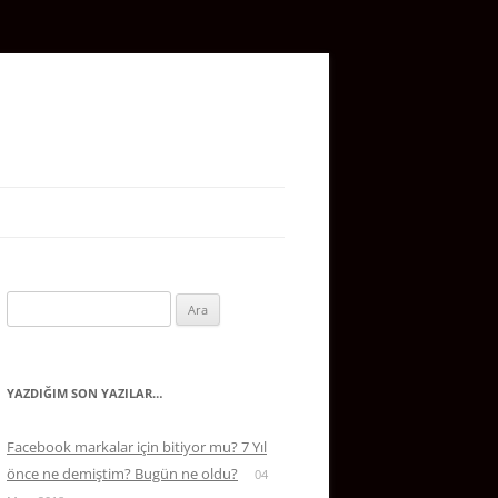
Arama:
YAZDIĞIM SON YAZILAR…
Facebook markalar için bitiyor mu? 7 Yıl
önce ne demiştim? Bugün ne oldu?
04