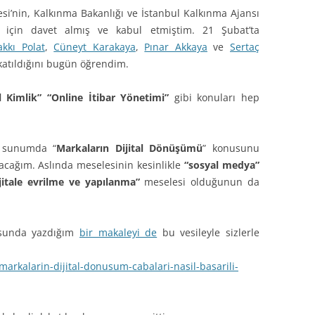
esi’nin, Kalkınma Bakanlığı ve İstanbul Kalkınma Ajansı
a için davet almış ve kabul etmiştim. 21 Şubat’ta
akkı Polat
,
Cüneyt Karakaya
,
Pınar Akkaya
ve
Sertaç
 katıldığını bugün öğrendim.
 Kimlik” “Online İtibar Yönetimi”
gibi konuları hep
m sunumda “
Markaların Dijital Dönüşümü
” konusunu
acağım. Aslında meselesinin kesinlikle
“sosyal medya”
ijitale evrilme ve yapılanma”
meselesi olduğunun da
usunda yazdığım
bir makaleyi de
bu vesileyle sizlerle
rkalarin-dijital-donusum-cabalari-nasil-basarili-