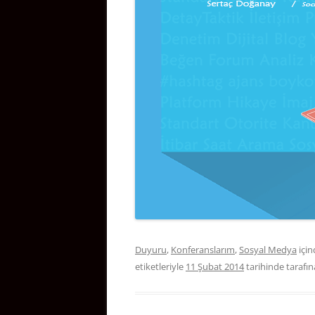
Duyuru
,
Konferanslarım
,
Sosyal Medya
içi
etiketleriyle
11 Şubat 2014
tarihinde
tarafı