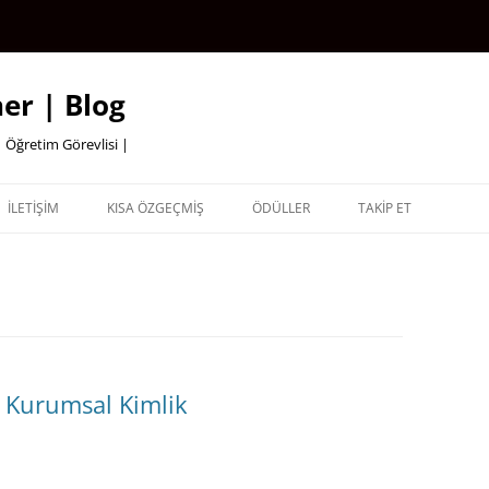
er | Blog
 Öğretim Görevlisi |
İLETİŞİM
KISA ÖZGEÇMİŞ
ÖDÜLLER
TAKİP ET
e Kurumsal Kimlik