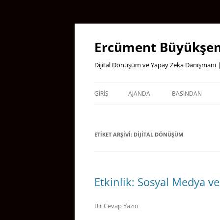
İçeriğe
atla
Ercüment Büyükşen
Dijital Dönüşüm ve Yapay Zeka Danışmanı |
GIRIŞ
AJANDA
BASINDAN
ETIKET ARŞIVI:
DIJITAL DÖNÜŞÜM
Etkinlik: Sosyal Medya v
Bir Cevap Yazın