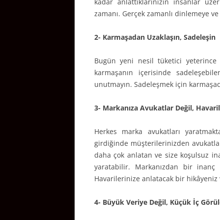
kadar anlattıklarınızın insanlar üze
zamanı. Gerçek zamanlı dinlemeye ve
2- Karmaşadan Uzaklaşın, Sadeleşin
Bugün yeni nesil tüketici yeterince 
karmaşanın içerisinde sadeleşebil
unutmayın. Sadeleşmek için karmaşad
3- Markanıza Avukatlar Değil, Havaril
Herkes marka avukatları yaratmakt
girdiğinde müşterilerinizden avukatla
daha çok anlatan ve size koşulsuz ina
yaratabilir. Markanızdan bir inanç 
Havarilerinize anlatacak bir hikâyeniz
4- Büyük Veriye Değil, Küçük İç Görü