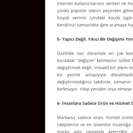
İnternet kullanıcılarının verileri ile
çünkü popüler olanın peşinden gitmek
büyük verinin içindeki küçük içgör
Kendinizi samanlıkta iğne aramaya ha
5- Yapıcı Değil, Yıkıcı Bir Değişimi Yö
Özellikle son dönemde en çok konu
buradaki “değişim” kelimesini lütfen 
değiştirmek değil, inovatif bir yıkım il
bir yenilik anlayışıyla donatmad
değiştirmediğiniz takdirde, zamanın 
korkmayın. Yıkıp yeniden inşa etmeye 
6- İnsanlara Sadece Ürün ve Hizmet D
Markanız sadece ürün, hizmet ürete
rakiplerine ve en önemlisi insanlığa
marka aynı zamanda geleceğin ışı