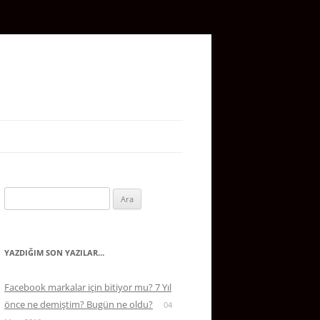
Arama:
YAZDIĞIM SON YAZILAR…
Facebook markalar için bitiyor mu? 7 Yıl
önce ne demiştim? Bugün ne oldu?
04