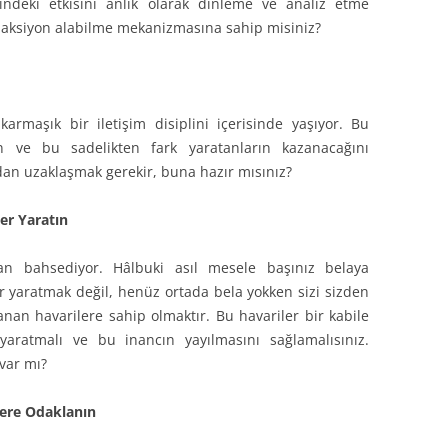
rindeki etkisini anlık olarak dinleme ve analiz etme
 aksiyon alabilme mekanizmasına sahip misiniz?
karmaşık bir iletişim disiplini içerisinde yaşıyor. Bu
en ve bu sadelikten fark yaratanların kazanacağını
an uzaklaşmak gerekir, buna hazır mısınız?
er Yaratın
an bahsediyor. Hâlbuki asıl mesele başınız belaya
r yaratmak değil, henüz ortada bela yokken sizi sizden
nan havarilere sahip olmaktır. Bu havariler bir kabile
yaratmalı ve bu inancın yayılmasını sağlamalısınız.
 var mı?
lere Odaklanın