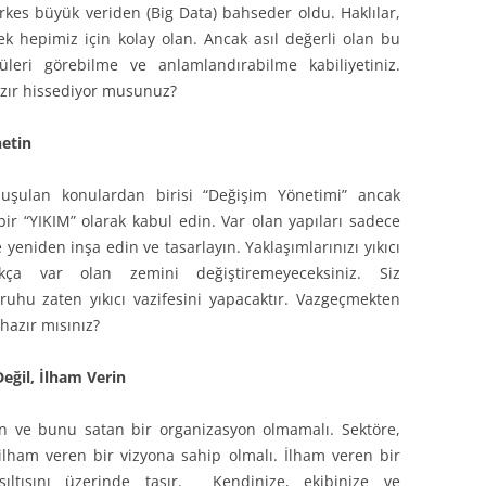
 herkes büyük veriden (Big Data) bahseder oldu. Haklılar,
 hepimiz için kolay olan. Ancak asıl değerli olan bu
üleri görebilme ve anlamlandırabilme kabiliyetiniz.
zır hissediyor musunuz?
netin
şulan konulardan birisi “Değişim Yönetimi” ancak
bir “YIKIM” olarak kabul edin. Var olan yapıları sadece
e yeniden inşa edin ve tasarlayın. Yaklaşımlarınızı yıkıcı
ıkça var olan zemini değiştiremeyeceksiniz. Siz
ruhu zaten yıkıcı vazifesini yapacaktır. Vazgeçmekten
hazır mısınız?
eğil, İlham Verin
n ve bunu satan bir organizasyon olmamalı. Sektöre,
 ilham veren bir vizyona sahip olmalı. İlham veren bir
ltısını üzerinde taşır. Kendinize, ekibinize ve