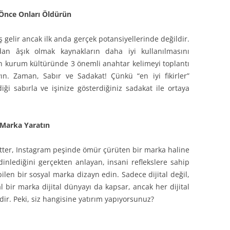
 Önce Onları Öldürün
ş gelir ancak ilk anda gerçek potansiyellerinde değildir.
dan âşık olmak kaynakların daha iyi kullanılmasını
ken kurum kültüründe 3 önemli anahtar kelimeyi toplantı
n. Zaman, Sabır ve Sadakat! Çünkü “en iyi fikirler”
iği sabırla ve işinize gösterdiğiniz sadakat ile ortaya
r Marka Yaratın
itter, Instagram peşinde ömür çürüten bir marka haline
dinlediğini gerçekten anlayan, insani reflekslere sahip
len bir sosyal marka dizayn edin. Sadece dijital değil,
 bir marka dijital dünyayı da kapsar, ancak her dijital
dir. Peki, siz hangisine yatırım yapıyorsunuz?