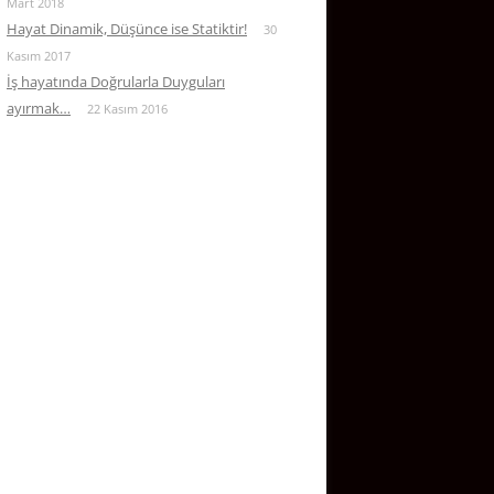
Mart 2018
Hayat Dinamik, Düşünce ise Statiktir!
30
Kasım 2017
İş hayatında Doğrularla Duyguları
ayırmak…
22 Kasım 2016