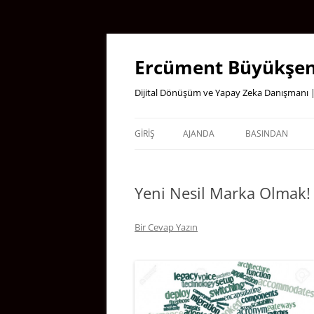
İçeriğe
atla
Ercüment Büyükşen
Dijital Dönüşüm ve Yapay Zeka Danışmanı |
GIRIŞ
AJANDA
BASINDAN
Yeni Nesil Marka Olmak!
Bir Cevap Yazın