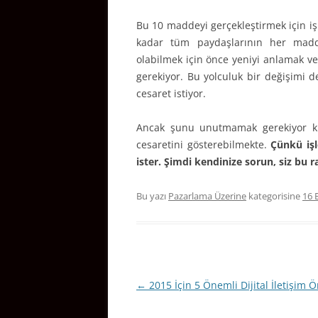
Bu 10 maddeyi gerçekleştirmek için iş
kadar tüm paydaşlarının her madde
olabilmek için önce yeniyi anlamak v
gerekiyor. Bu yolculuk bir değişimi 
cesaret istiyor.
Ancak şunu unutmamak gerekiyor ki,
cesaretini gösterebilmekte.
Çünkü iş
ister. Şimdi kendinize sorun, siz bu 
Bu yazı
Pazarlama Üzerine
kategorisine
16 
Yazı
←
2015 İçin 5 Önemli Dijital İletişim Ö
dolaşımı