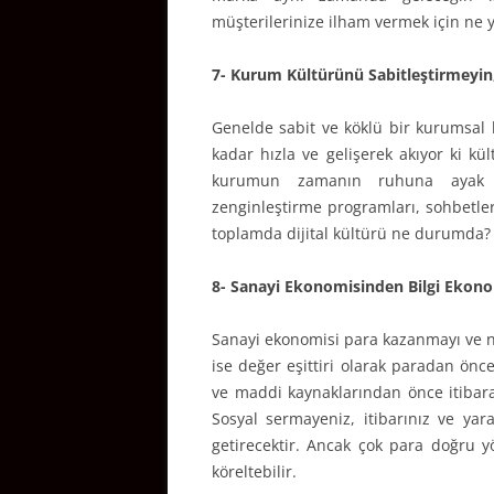
müşterilerinize ilham vermek için ne
7- Kurum Kültürünü Sabitleştirmeyin,
Genelde sabit ve köklü bir kurumsal
kadar hızla ve gelişerek akıyor ki k
kurumun zamanın ruhuna ayak uy
zenginleştirme programları, sohbetler
toplamda dijital kültürü ne durumda?
8- Sanayi Ekonomisinden Bilgi Ekono
Sanayi ekonomisi para kazanmayı ve ni
ise değer eşittiri olarak paradan önce 
ve maddi kaynaklarından önce itibara
Sosyal sermayeniz, itibarınız ve ya
getirecektir. Ancak çok para doğru yö
köreltebilir.