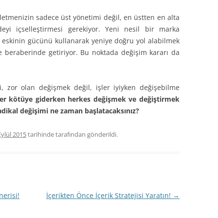
letmenizin sadece üst yönetimi değil, en üstten en alta
yi içselleştirmesi gerekiyor. Yeni nesil bir marka
e eskinin gücünü kullanarak yeniye doğru yol alabilmek
de beraberinde getiriyor. Bu noktada değişim kararı da
 zor olan değişmek değil, işler iyiyken değişebilme
ler kötüye giderken herkes değişmek ve değiştirmek
radikal değişimi ne zaman başlatacaksınız?
Eylül 2015
tarihinde
tarafından gönderildi.
nerisi!
İçerikten Önce İçerik Stratejisi Yaratın!
→