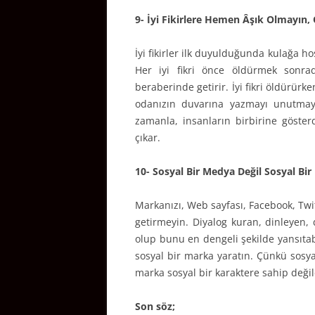
9- İyi Fikirlere Hemen Âşık Olmayın,
İyi fikirler ilk duyulduğunda kulağa ho
Her iyi fikri önce öldürmek sonra
beraberinde getirir. İyi fikri öldürür
odanızın duvarına yazmayı unutmayı
zamanla, insanların birbirine gösterd
çıkar.
10- Sosyal Bir Medya Değil Sosyal Bi
Markanızı, Web sayfası, Facebook, Tw
getirmeyin. Diyalog kuran, dinleyen, 
olup bunu en dengeli şekilde yansıtabi
sosyal bir marka yaratın. Çünkü sosyal
marka sosyal bir karaktere sahip değil
Son söz;