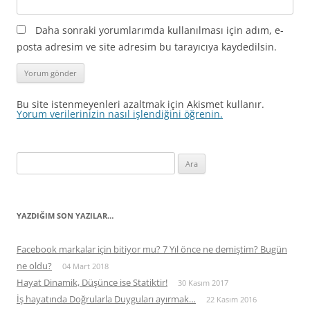
Daha sonraki yorumlarımda kullanılması için adım, e-
posta adresim ve site adresim bu tarayıcıya kaydedilsin.
Bu site istenmeyenleri azaltmak için Akismet kullanır.
Yorum verilerinizin nasıl işlendiğini öğrenin.
Arama:
YAZDIĞIM SON YAZILAR…
Facebook markalar için bitiyor mu? 7 Yıl önce ne demiştim? Bugün
ne oldu?
04 Mart 2018
Hayat Dinamik, Düşünce ise Statiktir!
30 Kasım 2017
İş hayatında Doğrularla Duyguları ayırmak…
22 Kasım 2016