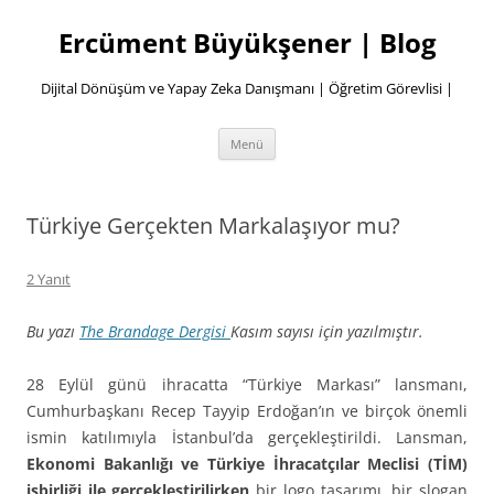
İçeriğe
atla
Ercüment Büyükşener | Blog
Dijital Dönüşüm ve Yapay Zeka Danışmanı | Öğretim Görevlisi |
Menü
Türkiye Gerçekten Markalaşıyor mu?
2 Yanıt
Bu yazı
The Brandage Dergisi
Kasım sayısı için yazılmıştır.
28 Eylül günü ihracatta “Türkiye Markası” lansmanı,
Cumhurbaşkanı Recep Tayyip Erdoğan’ın ve birçok önemli
ismin katılımıyla İstanbul’da gerçekleştirildi. Lansman,
Ekonomi Bakanlığı ve Türkiye İhracatçılar Meclisi (TİM)
işbirliği ile gerçekleştirilirken
bir logo tasarımı, bir slogan