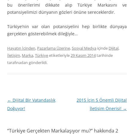
bu önerilerimi dikkate alıp Türkiye Markasını ve
potansiyelimizi dünyanın gözleri önüne sereceklerdir.
Türkiye’nin var olan potansiyelini hep birlikte dünyaya
gerçekten gösterebilmek dileğiyle…
Hayatın İçinden
,
Pazarlama Üzerine
,
Sosyal Medya
içinde
Dijital
,
İletişim
,
Marka
,
Türkiye
etiketleriyle
29 Kasım 2014
tarihinde
tarafınadan gönderildi.
Yazı
←
Dijital Bir Vatandaşlık
2015 İçin 5 Önemli Dijital
dolaşımı
Doğuyor!
İletişim Önerisi!
→
“
Türkiye Gerçekten Markalaşıyor mu?
” hakkında 2