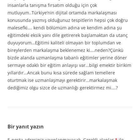
insanlarla tanışma fırsatım olduğu için çok
mutluyum..Türkiye’nin dijital ortamda markalaşması
konusunda yazmış olduğunuz tespitlerin hepsi çok doğru
malesefki…. kendi bölümüm adına ve kendim adına şu
eğitimdeki eksik yanı dile getirerek başlamaktan da utanç
duyuyorum…Eğitimi kaliteli olmayan bir toplumdan ve
bireylerden markalaşma beklenemez ki….neden?Çünkü
bizde alanda uzmanlaşma tabanlı eğitimler yerine döner
sermaye odaklı bir eğitim anlayışı var…bilgi emektir birikim
yıllardır…Ancak bunu kısa sürede sağlam temellere
oturtmak ise uzmanlaşmayı gerektirir…markalaşmak
dediğimiz olgu sizce de uzmanlığı gerektirmez mi….?
Bir yanıt yazın
E-posta adresiniz yayınlanmayacak.
Gerekli alanlar
*
ile