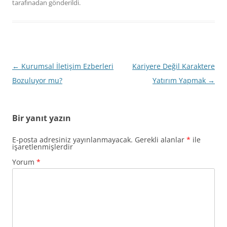
tarafınadan gönderildi.
Yazı
←
Kurumsal İletişim Ezberleri
Kariyere Değil Karaktere
dolaşımı
Bozuluyor mu?
Yatırım Yapmak
→
Bir yanıt yazın
E-posta adresiniz yayınlanmayacak.
Gerekli alanlar
*
ile
işaretlenmişlerdir
Yorum
*