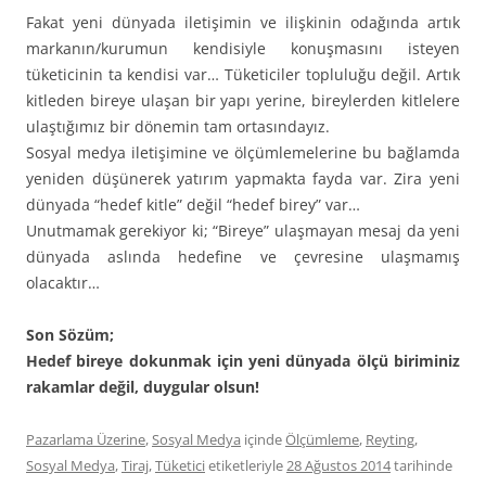
Fakat yeni dünyada iletişimin ve ilişkinin odağında artık
markanın/kurumun kendisiyle konuşmasını isteyen
tüketicinin ta kendisi var… Tüketiciler topluluğu değil. Artık
kitleden bireye ulaşan bir yapı yerine, bireylerden kitlelere
ulaştığımız bir dönemin tam ortasındayız.
Sosyal medya iletişimine ve ölçümlemelerine bu bağlamda
yeniden düşünerek yatırım yapmakta fayda var. Zira yeni
dünyada “hedef kitle” değil “hedef birey” var…
Unutmamak gerekiyor ki; “Bireye” ulaşmayan mesaj da yeni
dünyada aslında hedefine ve çevresine ulaşmamış
olacaktır…
Son Sözüm;
Hedef bireye dokunmak için yeni dünyada ölçü biriminiz
rakamlar değil, duygular olsun!
Pazarlama Üzerine
,
Sosyal Medya
içinde
Ölçümleme
,
Reyting
,
Sosyal Medya
,
Tiraj
,
Tüketici
etiketleriyle
28 Ağustos 2014
tarihinde