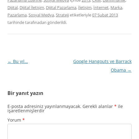
Pazarlama Üzerine
,
Sosyal Medya
içinde
2013
,
CRM
,
Danışmanlık
,
Dijital
,
Dijital İletişim
,
Dijital Pazarlama
,
İletişim
,
İnternet
,
Marka
,
Pazarlama
,
Sosyal Medya
,
Strateji
etiketleriyle
07 Şubat 2013
tarihinde
tarafınadan gönderildi.
Yazı
←
Bu yıl…
Google Hangouts ve Barrack
dolaşımı
Obama
→
Bir yanıt yazın
E-posta adresiniz yayınlanmayacak.
Gerekli alanlar
*
ile
işaretlenmişlerdir
Yorum
*