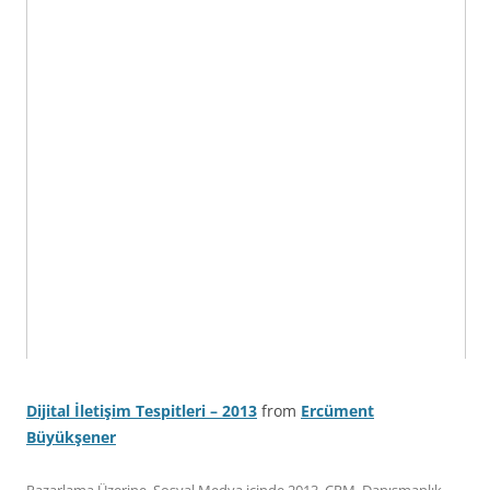
Dijital İletişim Tespitleri – 2013
from
Ercüment
Büyükşener