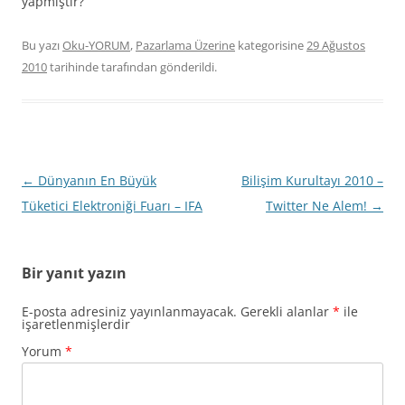
yapmıştır?
Bu yazı
Oku-YORUM
,
Pazarlama Üzerine
kategorisine
29 Ağustos
2010
tarihinde
tarafından gönderildi.
Yazı
←
Dünyanın En Büyük
Bilişim Kurultayı 2010 –
dolaşımı
Tüketici Elektroniği Fuarı – IFA
Twitter Ne Alem!
→
Bir yanıt yazın
E-posta adresiniz yayınlanmayacak.
Gerekli alanlar
*
ile
işaretlenmişlerdir
Yorum
*