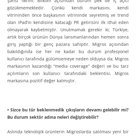
Şahsi fikrim; Bilkom açısından durum pek de iç açıcı
gözükmemektedir. Çünkü kendi markasını, kendi
vitrininden önce başkasının vitrininde seyretmiş ve trend
olan iPad’in kendisine katacağı PR getirisini ilk ithal eden
olmayarak kaybetmiştir. Unutmamak gerekir ki; Türkiye,
artık birçok ürünün Dünya lansmanlarından hemen sonra
giriş yaptığı bir genç pazara sahiptir. Migros açısından
bakıldığında ise her ne kadar bu durum profesyonel
kullanıcı tarafında gülümsemeye neden olduysa da; Migros
markasının kazandığı “media coverage” değeri ve bu tarz
açılımların son kullanıcı tarafındaki beklentisi, Migros
markasına pozitif değer katmıştır.
• Sizce bu tür beklenmedik çıkışların devamı gelebilir mi?
Bu durum sektör adına neleri değiştirebilir?
Aslında teknolojik ürünlerin Migroslarda satılması yeni bir