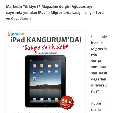
Marketin Türkiye IP Magazine dergisi Ağustos ayı
sayısında yer alan iPad’in Migroslarda satışı ile ilgili Soru
ve Cevaplarım
• Siz
iPad’in
Migros’la
rda
satışa
sunulma
sını nasıl
değerlen
diriyorsu
nuz?
Apple’ın
marka