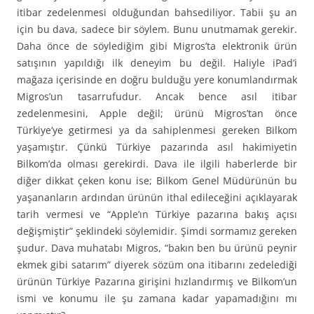
itibar zedelenmesi olduğundan bahsediliyor. Tabii şu an
için bu dava, sadece bir söylem. Bunu unutmamak gerekir.
Daha önce de söylediğim gibi Migros’ta elektronik ürün
satışının yapıldığı ilk deneyim bu değil. Haliyle iPad’i
mağaza içerisinde en doğru bulduğu yere konumlandırmak
Migros’un tasarrufudur. Ancak bence asıl itibar
zedelenmesini, Apple değil; ürünü Migros’tan önce
Türkiye’ye getirmesi ya da sahiplenmesi gereken Bilkom
yaşamıştır. Çünkü Türkiye pazarında asıl hakimiyetin
Bilkom’da olması gerekirdi. Dava ile ilgili haberlerde bir
diğer dikkat çeken konu ise; Bilkom Genel Müdürünün bu
yaşananların ardından ürünün ithal edileceğini açıklayarak
tarih vermesi ve “Apple’ın Türkiye pazarına bakış açısı
değişmiştir” şeklindeki söylemidir. Şimdi sormamız gereken
şudur. Dava muhatabı Migros, “bakın ben bu ürünü peynir
ekmek gibi satarım” diyerek sözüm ona itibarını zedelediği
ürünün Türkiye Pazarına girişini hızlandırmış ve Bilkom’un
ismi ve konumu ile şu zamana kadar yapamadığını mı