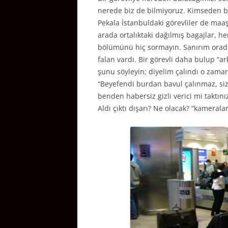
nerede biz de bilmiyoruz. Kimseden bi
Pekala İstanbuldaki görevliler de maa
arada ortalıktaki dağılmış bagajlar, he
bölümünü hiç sormayın. Sanırım oradak
falan vardı. Bir görevli daha bulup “
şunu söyleyin; diyelim çalındı o zama
“Beyefendi burdan bavul çalınmaz, siz
benden habersiz gizli verici mi taktın
Aldı çıktı dışarı? Ne olacak? “kamerala