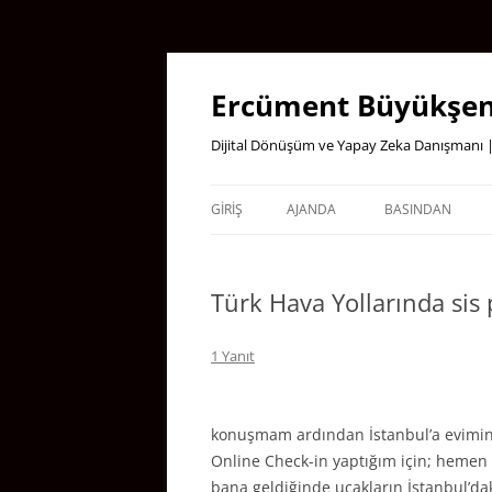
İçeriğe
atla
Ercüment Büyükşen
Dijital Dönüşüm ve Yapay Zeka Danışmanı |
GIRIŞ
AJANDA
BASINDAN
Türk Hava Yollarında sis
1 Yanıt
konuşmam ardından İstanbul’a evimin 
Online Check-in yaptığım için; hemen 
bana geldiğinde uçakların İstanbul’dak