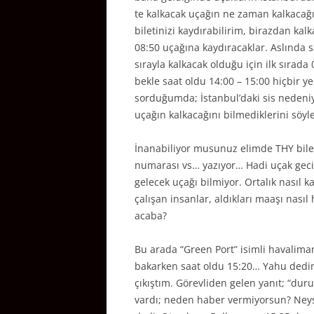
te kalkacak uçağın ne zaman kalkacağı
biletinizi kaydırabilirim, birazdan ka
08:50 uçağına kaydıracaklar. Aslında 
sırayla kalkacak olduğu için ilk sırad
bekle saat oldu 14:00 – 15:00 hiçbir y
sorduğumda; İstanbul’daki sis nedeni
uçağın kalkacağını bilmediklerini söyle
İnanabiliyor musunuz elimde THY bileti
numarası vs… yazıyor… Hadi uçak gecikt
gelecek uçağı bilmiyor. Ortalık nasıl k
çalışan insanlar, aldıkları maaşı nasıl
acaba?
Bu arada “Green Port” isimli havaliman
bakarken saat oldu 15:20… Yahu dedim a
çıkıştım. Görevliden gelen yanıt; “du
vardı; neden haber vermiyorsun? Neyse 