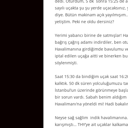
dedi. Oturdum, 5 dk sonra 15:25 de a
sayılı uçakta şu şu yerde uçacaksınız, 
diye. Bütün makinam açık yayılmışım… 
yetiştim. Peki ne oldu dersiniz?
Yerimi yabancı birine de satmışlar! Ha
bağrış çağrış adamı indirdiler, ben o
Havalimanına girdiğimde bavulumu ver
iptal edilen uçağa aitti ve binerken 
söylenmişti.
Saat 15:30 da bindiğim uçak saat 16:20
kalktık. 50 dk süren yolculuğumuzu ta
İstanbul’un üzerinde görünmeye başl
bir sorun vardı. Sabah benim aldığım 
Havalimanı’na yöneldi mi! Hadi bakal
Neyse sağ sağlim indik havalimanına. 
karışmıştı… THY’ye ait uçaklar kalkamadı