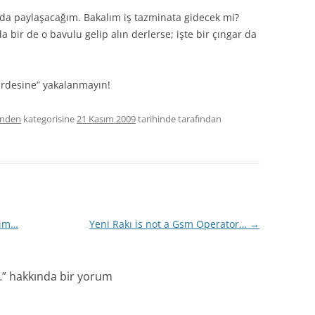
ada paylaşacağım. Bakalım iş tazminata gidecek mi?
bir de o bavulu gelip alın derlerse; işte bir çıngar da
Perdesine” yakalanmayın!
inden
kategorisine
21 Kasım 2009
tarihinde
tarafından
rim…
Yeni Rakı is not a Gsm Operator…
→
…
” hakkında bir yorum