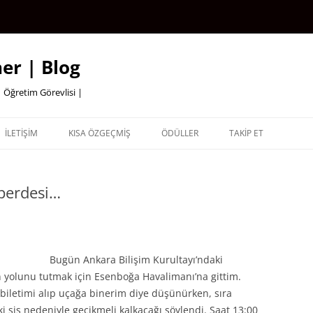
er | Blog
 Öğretim Görevlisi |
İLETİŞİM
KISA ÖZGEÇMİŞ
ÖDÜLLER
TAKİP ET
 perdesi…
Bugün Ankara Bilişim Kurultayı’ndaki
yolunu tutmak için Esenboğa Havalimanı’na gittim.
biletimi alıp uçağa binerim diye düşünürken, sıra
i sis nedeniyle gecikmeli kalkacağı söylendi. Saat 13:00