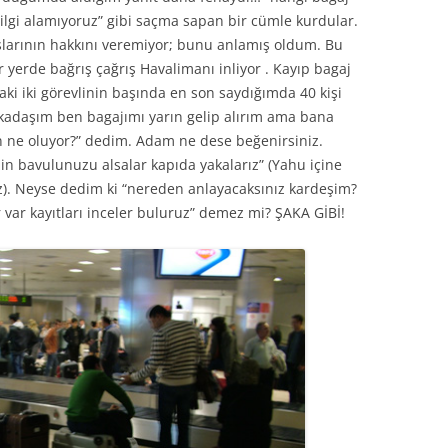
lgi alamıyoruz” gibi saçma sapan bir cümle kurdular.
şlarının hakkını veremiyor; bunu anlamış oldum. Bu
r yerde bağrış çağrış Havalimanı inliyor . Kayıp bagaj
i iki görevlinin başında en son saydığımda 40 kişi
arkadaşım ben bagajımı yarın gelip alırım ama bana
n ne oluyor?” dedim. Adam ne dese beğenirsiniz.
in bavulunuzu alsalar kapıda yakalarız” (Yahu içine
ız). Neyse dedim ki “nereden anlayacaksınız kardeşim?
r var kayıtları inceler buluruz” demez mi? ŞAKA GİBİ!