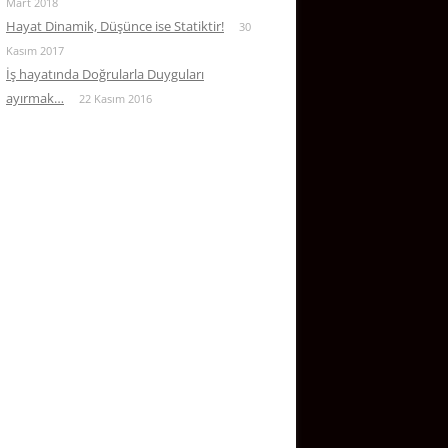
Mart 2018
Hayat Dinamik, Düşünce ise Statiktir!
30
Kasım 2017
İş hayatında Doğrularla Duyguları
ayırmak…
22 Kasım 2016