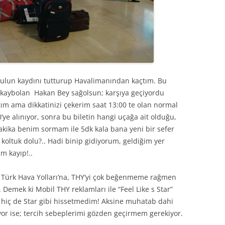
vulun kaydını tutturup Havalimanından kaçtım. Bu
kaybolan Hakan Bey sağolsun; karşıya geçiyordu
ştım ama dikkatinizi çekerim saat 13:00 te olan normal
’ye alınıyor, sonra bu biletin hangi uçağa ait olduğu,
akika benim sormam ile 5dk kala bana yeni bir sefer
koltuk dolu?.. Hadi binip gidiyorum, geldiğim yer
m kayıp!..
n Türk Hava Yolları’na, THY’yi çok beğenmeme rağmen
Demek ki Mobil THY reklamları ile “Feel Like s Star”
 hiç de Star gibi hissetmedim! Aksine muhatab dahi
yor ise; tercih sebeplerimi gözden geçirmem gerekiyor.