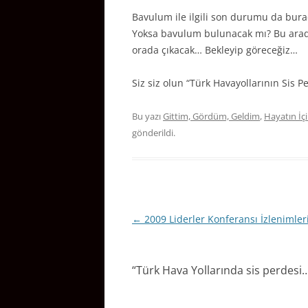
Bavulum ile ilgili son durumu da bur
Yoksa bavulum bulunacak mı? Bu arada 
orada çıkacak… Bekleyip göreceğiz…
Siz siz olun “Türk Havayollarının Sis 
Bu yazı
Gittim, Gördüm, Geldim
,
Hayatın İç
gönderildi.
Yazı
←
2009 Liderler Konferansı İzlenimle
dolaşımı
“
Türk Hava Yollarında sis perdesi