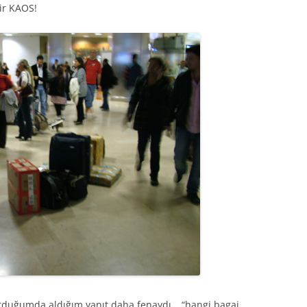
bir KAOS!
orduğumda aldığım yanıt daha fenaydı… “hangi bagaj