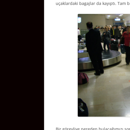
uçaklardaki bagajlar da kayıptı. Tam 
Bir görevliye nereden bulacağımızı s