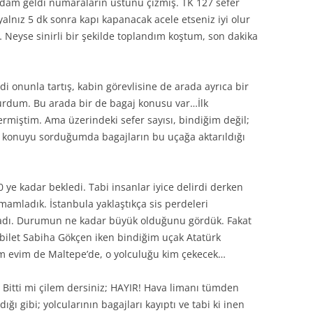
dam geldi numaraların üstünü çizmiş. TK 127 sefer
yalnız 5 dk sonra kapı kapanacak acele etseniz iyi olur
Neyse sinirli bir şekilde toplandım koştum, son dakika
di onunla tartış, kabin görevlisine de arada ayrıca bir
turdum. Bu arada bir de bagaj konusu var…İlk
miştim. Ama üzerindeki sefer sayısı, bindiğim değil;
bu konuyu sorduğumda bagajların bu uçağa aktarıldığı
 ye kadar bekledi. Tabi insanlar iyice delirdi derken
mamladık. İstanbula yaklaştıkça sis perdeleri
adı. Durumun ne kadar büyük olduğunu gördük. Fakat
bilet Sabiha Gökçen iken bindiğim uçak Atatürk
ım evim de Maltepe’de, o yolculuğu kim çekecek…
Bitti mi çilem dersiniz; HAYIR! Hava limanı tümden
ğı gibi; yolcularının bagajları kayıptı ve tabi ki inen