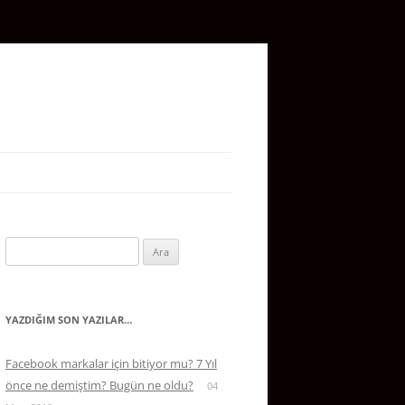
Arama:
YAZDIĞIM SON YAZILAR…
Facebook markalar için bitiyor mu? 7 Yıl
önce ne demiştim? Bugün ne oldu?
04