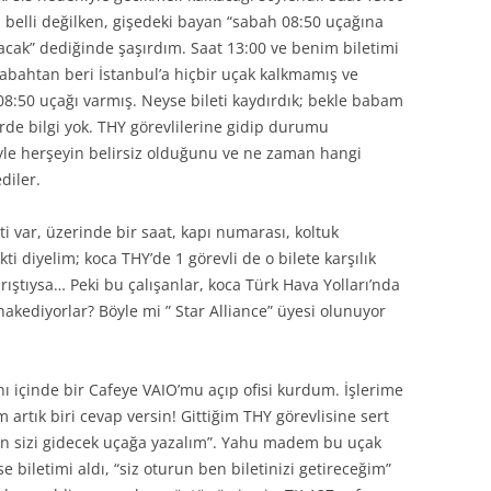
 belli değilken, gişedeki bayan “sabah 08:50 uçağına
lkacak” dediğinde şaşırdım. Saat 13:00 ve benim biletimi
sabahtan beri İstanbul’a hiçbir uçak kalkmamış ve
a 08:50 uçağı varmış. Neyse bileti kaydırdık; bekle babam
erde bilgi yok. THY görevlilerine gidip durumu
yle herşeyin belirsiz olduğunu ve ne zaman hangi
diler.
 var, üzerinde bir saat, kapı numarası, koltuk
i diyelim; koca THY’de 1 görevli de o bilete karşılık
arıştıysa… Peki bu çalışanlar, koca Türk Hava Yolları’nda
 hakediyorlar? Böyle mi ” Star Alliance” üyesi olunuyor
ı içinde bir Cafeye VAIO’mu açıp ofisi kurdum. İşlerime
rtık biri cevap versin! Gittiğim THY görevlisine sert
run sizi gidecek uçağa yazalım”. Yahu madem bu uçak
biletimi aldı, “siz oturun ben biletinizi getireceğim”