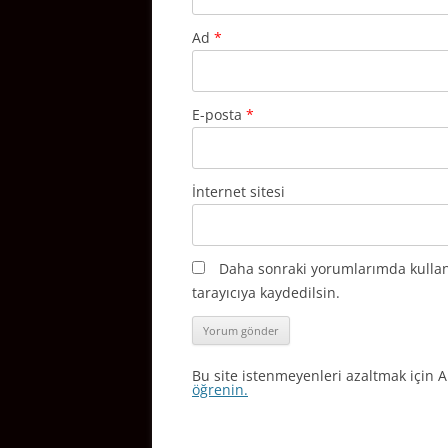
Ad
*
E-posta
*
İnternet sitesi
Daha sonraki yorumlarımda kullan
tarayıcıya kaydedilsin.
Bu site istenmeyenleri azaltmak için A
öğrenin.