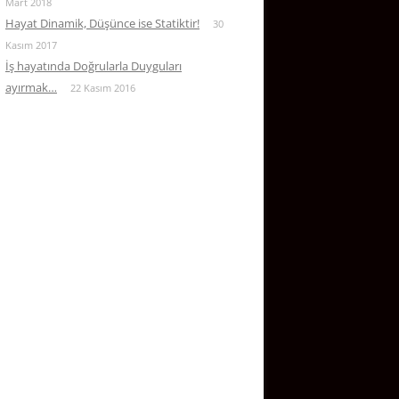
Mart 2018
Hayat Dinamik, Düşünce ise Statiktir!
30
Kasım 2017
İş hayatında Doğrularla Duyguları
ayırmak…
22 Kasım 2016