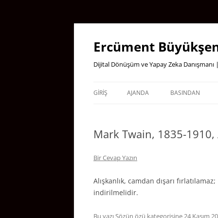
İçeriğe
atla
Ercüment Büyükşen
Dijital Dönüşüm ve Yapay Zeka Danışmanı |
GIRIŞ
AJANDA
BASINDAN
Mark Twain, 1835-1910, A
Bir Cevap Yazın
Alışkanlık, camdan dışarı fırlatılam
indirilmelidir.
Bu yazı
Sözün özü
kategorisine
24 Kasım 2