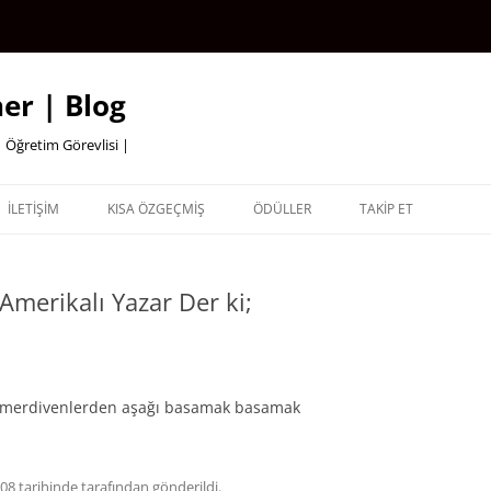
er | Blog
 Öğretim Görevlisi |
İLETİŞİM
KISA ÖZGEÇMİŞ
ÖDÜLLER
TAKİP ET
merikalı Yazar Der ki;
az; merdivenlerden aşağı basamak basamak
008
tarihinde
tarafından gönderildi.