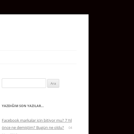
Arama:
YAZDIĞIM SON YAZILAR…
Facebook markalar için bitiyor mu? 7 Yıl
önce ne demiştim? Bugün ne oldu?
04